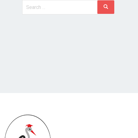
Search
Search
for: