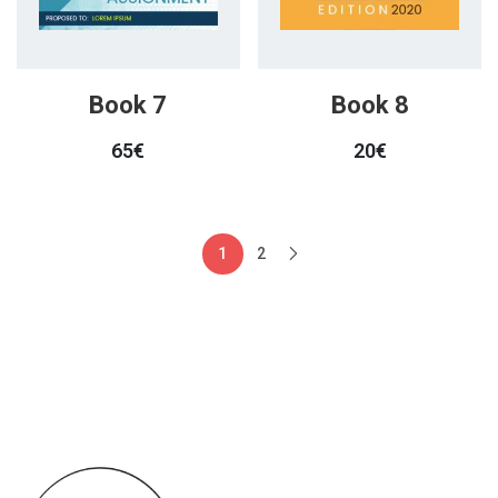
Book 7
Book 8
65
€
20
€
Pagination
1
2
des
publications