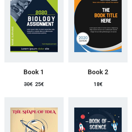
Book 1
Book 2
30
€
25
€
18
€
Le
Le
Prix
Prix
Initial
Actuel
Était :
Est :
30€.
25€.