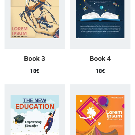
Book 3
Book 4
18
€
18
€